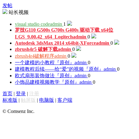
发帖
站长视频
visual studio code
admin
1
罗技G110 G500s G700s G400s 驱动下载 x64位
LGS_9.00.42_x64_Logitech
admin
0
Autodesk 3dsMax 2014 x64bit-XForce
admin
0
zbrush4r5 破解下载
admin
0
zbrush4r4破解程序
admin
0
一个建模的小教程『原创』
admin
0
建模教程后续——给“爱”的视频『原创』
admin
0
欧式扇形装饰做法『原创』
admin
0
小饰品建模视频教学『原创』
admin
0
首页
|
登录
|
注册
标准版
|
触屏版
|
电脑版
|
客户端
© Comsenz Inc.