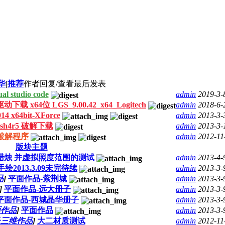
华
|
推荐
作者
回复/查看
最后发表
ual studio code
admin
2019-3-
驱动下载 x64位 LGS_9.00.42_x64_Logitech
admin
2018-6-
14 x64bit-XForce
admin
2013-3-
ush4r5 破解下载
admin
2013-3-
r4破解程序
admin
2012-11
版块主题
蜡烛 并虚拟照度范围的测试
admin
2013-4-
手绘2013.3.09未完待续
admin
2013-3-
品
]
平面作品-紫荆城
admin
2013-3-
]
平面作品-远大册子
admin
2013-3-
平面作品-西城晶华册子
admin
2013-3-
面作品
]
平面作品
admin
2013-3-
长三维作品
]
大二材质测试
admin
2012-11