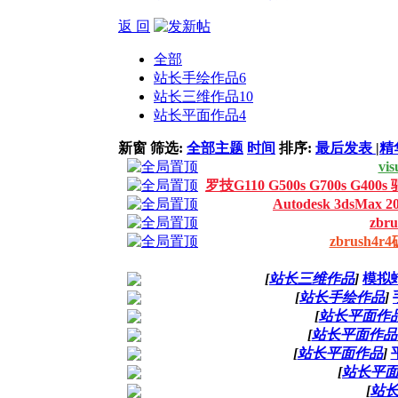
返 回
全部
站长手绘作品
6
站长三维作品
10
站长平面作品
4
新窗
筛选:
全部主题
时间
排序:
最后发表
|
精
vis
罗技G110 G500s G700s G400s 
Autodesk 3dsMax 20
zbr
zbrush4
[
站长三维作品
]
模拟
[
站长手绘作品
]
[
站长平面作
[
站长平面作品
[
站长平面作品
]
[
站长平
[
站